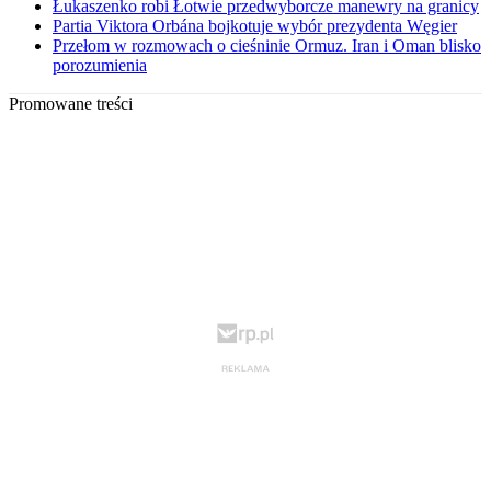
Łukaszenko robi Łotwie przedwyborcze manewry na granicy
Partia Viktora Orbána bojkotuje wybór prezydenta Węgier
Przełom w rozmowach o cieśninie Ormuz. Iran i Oman blisko
porozumienia
Promowane treści