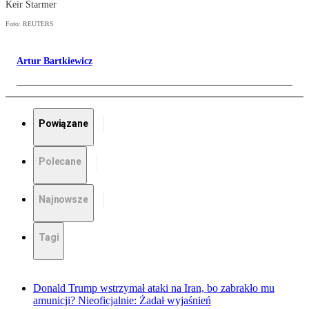
Keir Starmer
Foto: REUTERS
Artur Bartkiewicz
Powiązane
Polecane
Najnowsze
Tagi
Donald Trump wstrzymał ataki na Iran, bo zabrakło mu
amunicji? Nieoficjalnie: Żadał wyjaśnień