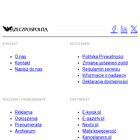
KONTAKT
REGULAMIN
O nas
Polityka Prywatności
Kontakt
Zmiana ustawień zgód
Napisz do nas
Regulamin serwisu
Informacje o nadawcy
Deklaracja dostępności
REKLAMA I PRENUMERATA
PARTNERZY
Reklama
E-kiosk.pl
Ogłoszenia
E-gazety.pl
Prenumerata
Nexto.pl
Archiwum
Mała księgowość
Kancelarierp.pl