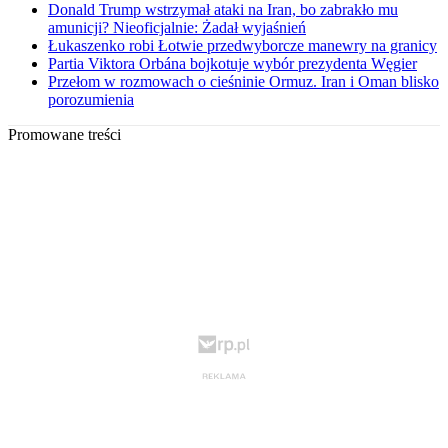
Donald Trump wstrzymał ataki na Iran, bo zabrakło mu
amunicji? Nieoficjalnie: Żadał wyjaśnień
Łukaszenko robi Łotwie przedwyborcze manewry na granicy
Partia Viktora Orbána bojkotuje wybór prezydenta Węgier
Przełom w rozmowach o cieśninie Ormuz. Iran i Oman blisko
porozumienia
Promowane treści