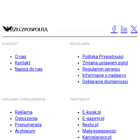
KONTAKT
REGULAMIN
O nas
Polityka Prywatności
Kontakt
Zmiana ustawień zgód
Napisz do nas
Regulamin serwisu
Informacje o nadawcy
Deklaracja dostępności
REKLAMA I PRENUMERATA
PARTNERZY
Reklama
E-kiosk.pl
Ogłoszenia
E-gazety.pl
Prenumerata
Nexto.pl
Archiwum
Mała księgowość
Kancelarierp.pl