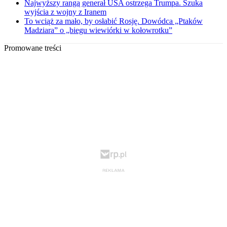
Najwyższy rangą generał USA ostrzega Trumpa. Szuka
wyjścia z wojny z Iranem
To wciąż za mało, by osłabić Rosję. Dowódca „Ptaków
Madziara” o „biegu wiewiórki w kołowrotku”
Promowane treści