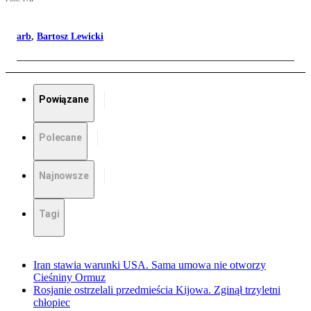
arb
,
Bartosz Lewicki
Powiązane
Polecane
Najnowsze
Tagi
Iran stawia warunki USA. Sama umowa nie otworzy
Cieśniny Ormuz
Rosjanie ostrzelali przedmieścia Kijowa. Zginął trzyletni
chłopiec