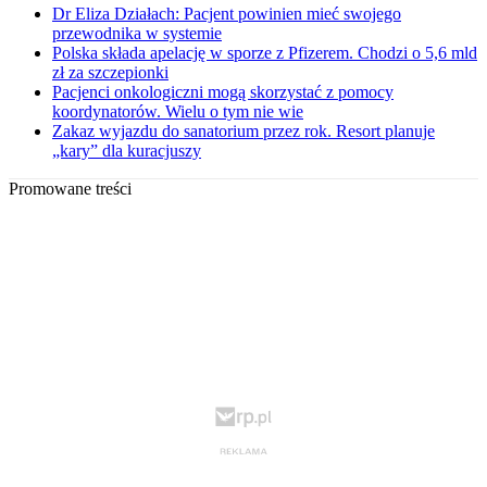
Dr Eliza Działach: Pacjent powinien mieć swojego
przewodnika w systemie
Polska składa apelację w sporze z Pfizerem. Chodzi o 5,6 mld
zł za szczepionki
Pacjenci onkologiczni mogą skorzystać z pomocy
koordynatorów. Wielu o tym nie wie
Zakaz wyjazdu do sanatorium przez rok. Resort planuje
„kary” dla kuracjuszy
Promowane treści