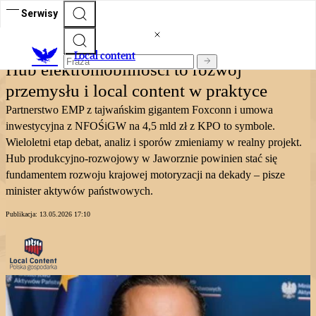
Serwisy
Local content
Local content
Hub elektromobilności to rozwój
przemysłu i local content w praktyce
Partnerstwo EMP z tajwańskim gigantem Foxconn i umowa
inwestycyjna z NFOŚiGW na 4,5 mld zł z KPO to symbole.
Wieloletni etap debat, analiz i sporów zmieniamy w realny projekt.
Hub produkcyjno-rozwojowy w Jaworznie powinien stać się
fundamentem rozwoju krajowej motoryzacji na dekady – pisze
minister aktywów państwowych.
Publikacja:
13.05.2026 17:10