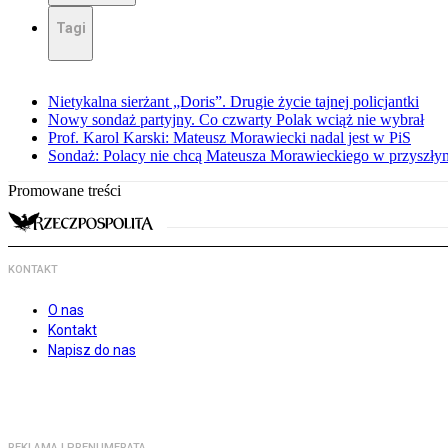
Tagi
Nietykalna sierżant „Doris”. Drugie życie tajnej policjantki
Nowy sondaż partyjny. Co czwarty Polak wciąż nie wybrał
Prof. Karol Karski: Mateusz Morawiecki nadal jest w PiS
Sondaż: Polacy nie chcą Mateusza Morawieckiego w przyszłym
Promowane treści
KONTAKT
O nas
Kontakt
Napisz do nas
REKLAMA I PRENUMERATA