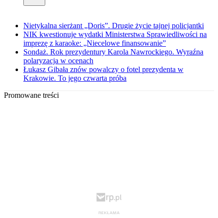
Nietykalna sierżant „Doris”. Drugie życie tajnej policjantki
NIK kwestionuje wydatki Ministerstwa Sprawiedliwości na
imprezę z karaoke: „Niecelowe finansowanie”
Sondaż. Rok prezydentury Karola Nawrockiego. Wyraźna
polaryzacja w ocenach
Łukasz Gibała znów powalczy o fotel prezydenta w
Krakowie. To jego czwarta próba
Promowane treści