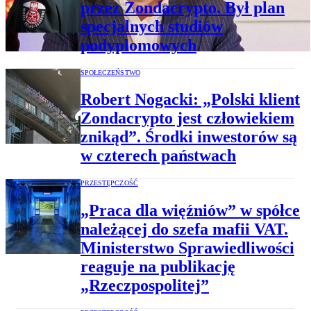
przez Zondacrypto. Był plan
specjalnych studiów
podyplomowych
SPOŁECZEŃSTWO
Robert Nogacki: „Polski klient
Zondacrypto jest człowiekiem
znikąd”. Środki inwestorów są
w czterech państwach
PRZESTĘPCZOŚĆ
„Praca dla więźniów” w spółce
należącej do szefa mafii VAT.
Ministerstwo Sprawiedliwości
reaguje na publikację
„Rzeczpospolitej”