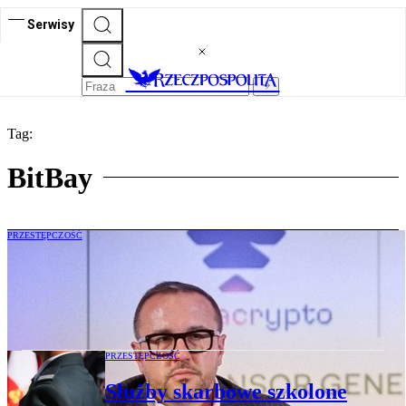
Serwisy
Tag:
BitBay
PRZESTĘPCZOŚĆ
Prokurator spotkał się na Bliskim
Wschodzie z Przemysławem Kralem. Ma
dla niego propozycję
PRZESTĘPCZOŚĆ
Służby skarbowe szkolone