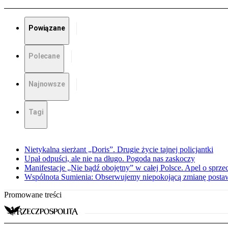
Powiązane
Polecane
Najnowsze
Tagi
Nietykalna sierżant „Doris”. Drugie życie tajnej policjantki
Upał odpuści, ale nie na długo. Pogoda nas zaskoczy
Manifestacje „Nie bądź obojętny” w całej Polsce. Apel o sprz
Wspólnota Sumienia: Obserwujemy niepokojącą zmianę posta
Promowane treści