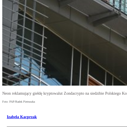
Neon reklamujący giełdę kryptowalut Zondacrypto na siedzibie Polskiego K
Foto: PAP/Radek Pietruszka
Izabela Kacprzak