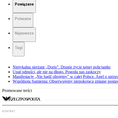
Powiązane
Polecane
Najnowsze
Tagi
Nietykalna sierżant „Doris”. Drugie życie tajnej policjantki
Upał odpuści, ale nie na długo. Pogoda nas zaskoczy
Manifestacje „Nie bądź obojętny” w całej Polsce. Apel o sprz
Wspólnota Sumienia: Obserwujemy niepokojącą zmianę posta
Promowane treści
KONTAKT