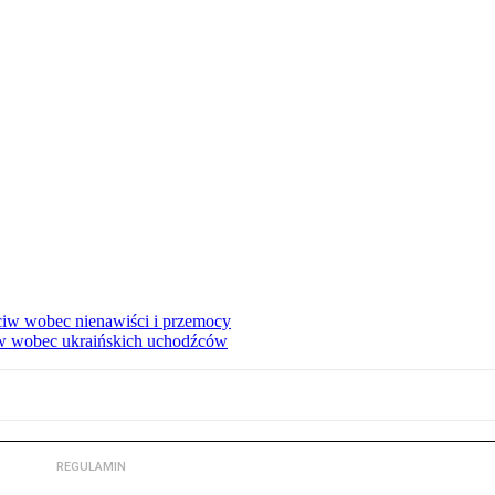
eciw wobec nienawiści i przemocy
w wobec ukraińskich uchodźców
REGULAMIN