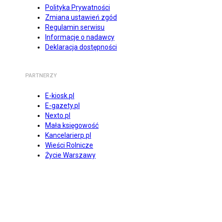
Polityka Prywatności
Zmiana ustawień zgód
Regulamin serwisu
Informacje o nadawcy
Deklaracja dostępności
PARTNERZY
E-kiosk.pl
E-gazety.pl
Nexto.pl
Mała księgowość
Kancelarierp.pl
Wieści Rolnicze
Życie Warszawy