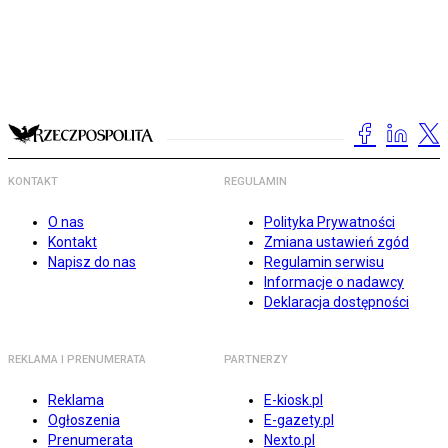
KONTAKT
REGULAMIN
O nas
Polityka Prywatności
Kontakt
Zmiana ustawień zgód
Napisz do nas
Regulamin serwisu
Informacje o nadawcy
Deklaracja dostępności
REKLAMA I PRENUMERATA
PARTNERZY
Reklama
E-kiosk.pl
Ogłoszenia
E-gazety.pl
Prenumerata
Nexto.pl