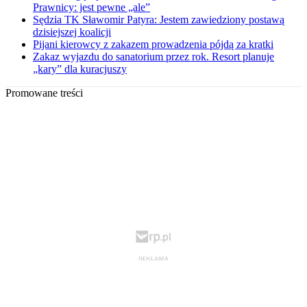
Prawnicy: jest pewne „ale”
Sędzia TK Sławomir Patyra: Jestem zawiedziony postawą
dzisiejszej koalicji
Pijani kierowcy z zakazem prowadzenia pójdą za kratki
Zakaz wyjazdu do sanatorium przez rok. Resort planuje
„kary” dla kuracjuszy
Promowane treści