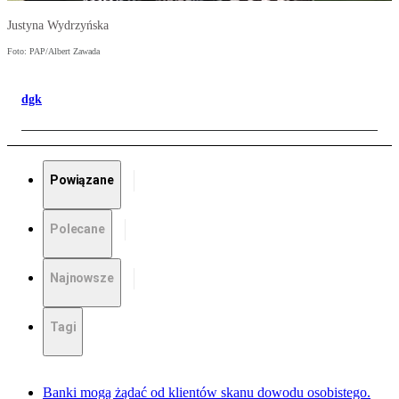
Justyna Wydrzyńska
Foto: PAP/Albert Zawada
dgk
Powiązane
Polecane
Najnowsze
Tagi
Banki mogą żądać od klientów skanu dowodu osobistego.