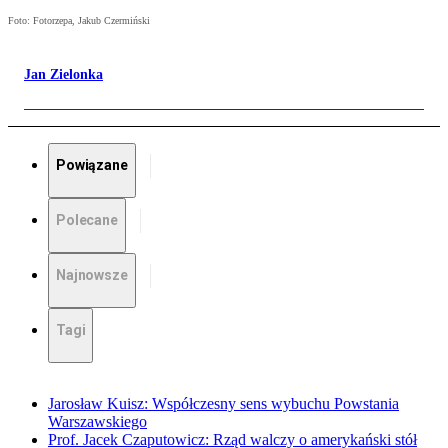
Foto: Fotorzepa, Jakub Czermiński
Jan Zielonka
Powiązane
Polecane
Najnowsze
Tagi
Jarosław Kuisz: Współczesny sens wybuchu Powstania
Warszawskiego
Prof. Jacek Czaputowicz: Rząd walczy o amerykański stół