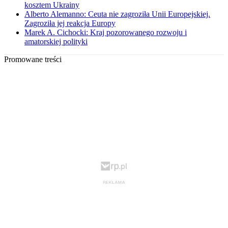
kosztem Ukrainy
Alberto Alemanno: Ceuta nie zagroziła Unii Europejskiej.
Zagroziła jej reakcja Europy
Marek A. Cichocki: Kraj pozorowanego rozwoju i
amatorskiej polityki
Promowane treści