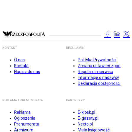
KONTAKT
REGULAMIN
O nas
Polityka Prywatności
Kontakt
Zmiana ustawień zgód
Napisz do nas
Regulamin serwisu
Informacje o nadawcy
Deklaracja dostępności
REKLAMA I PRENUMERATA
PARTNERZY
Reklama
E-kiosk.pl
Ogłoszenia
E-gazety.pl
Prenumerata
Nexto.pl
Archiwum
Mała księgowość