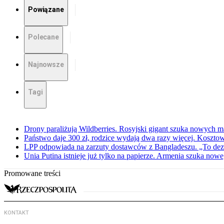
Powiązane
Polecane
Najnowsze
Tagi
Drony paraliżują Wildberries. Rosyjski gigant szuka nowych
Państwo daje 300 zł, rodzice wydają dwa razy więcej. Koszto
LPP odpowiada na zarzuty dostawców z Bangladeszu. „To dez
Unia Putina istnieje już tylko na papierze. Armenia szuka no
Promowane treści
KONTAKT