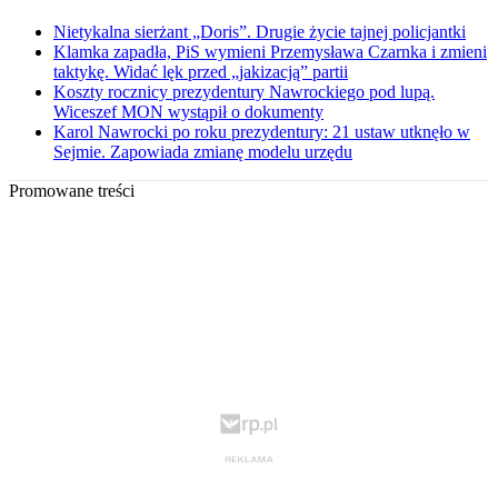
Nietykalna sierżant „Doris”. Drugie życie tajnej policjantki
Klamka zapadła, PiS wymieni Przemysława Czarnka i zmieni
taktykę. Widać lęk przed „jakizacją” partii
Koszty rocznicy prezydentury Nawrockiego pod lupą.
Wiceszef MON wystąpił o dokumenty
Karol Nawrocki po roku prezydentury: 21 ustaw utknęło w
Sejmie. Zapowiada zmianę modelu urzędu
Promowane treści