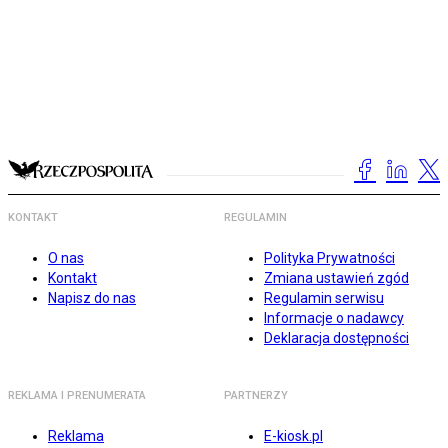
KONTAKT
REGULAMIN
O nas
Polityka Prywatności
Kontakt
Zmiana ustawień zgód
Napisz do nas
Regulamin serwisu
Informacje o nadawcy
Deklaracja dostępności
REKLAMA I PRENUMERATA
PARTNERZY
Reklama
E-kiosk.pl