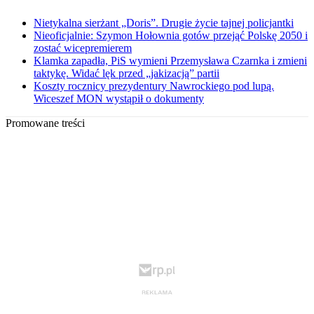
Nietykalna sierżant „Doris”. Drugie życie tajnej policjantki
Nieoficjalnie: Szymon Hołownia gotów przejąć Polskę 2050 i
zostać wicepremierem
Klamka zapadła, PiS wymieni Przemysława Czarnka i zmieni
taktykę. Widać lęk przed „jakizacją” partii
Koszty rocznicy prezydentury Nawrockiego pod lupą.
Wiceszef MON wystąpił o dokumenty
Promowane treści