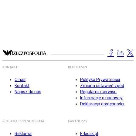
KONTAKT
REGULAMIN
O nas
Polityka Prywatności
Kontakt
Zmiana ustawień zgód
Napisz do nas
Regulamin serwisu
Informacje o nadawcy
Deklaracja dostępności
REKLAMA I PRENUMERATA
PARTNERZY
Reklama
E-kiosk.pl