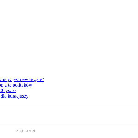
nicy: jest pewne „ale”
, a te polityków
 tys. zł
 dla kuracjuszy
REGULAMIN