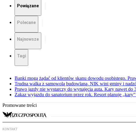
Powiązane
Polecane
Najnowsze
Tagi
Banki mogą żądać od klientów skanu dowodu osobistego. Praw
Trudna walka z samowolą budowlaną. NIK wini gminy i nadzór
Prawo jazdy nie wystarczy do wynajęcia auta. Kary nawet do 30
Zakaz wyjazdu do sanatorium przez rok. Resort planuje „kary”
Promowane treści
KONTAKT