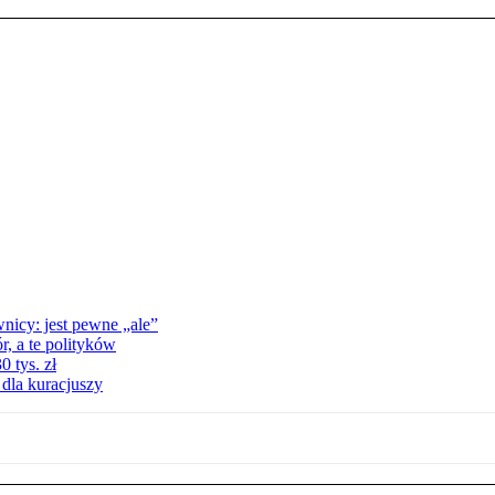
nicy: jest pewne „ale”
, a te polityków
 tys. zł
 dla kuracjuszy