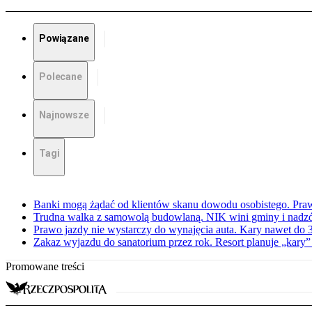
Powiązane
Polecane
Najnowsze
Tagi
Banki mogą żądać od klientów skanu dowodu osobistego. Praw
Trudna walka z samowolą budowlaną. NIK wini gminy i nadzór
Prawo jazdy nie wystarczy do wynajęcia auta. Kary nawet do 30
Zakaz wyjazdu do sanatorium przez rok. Resort planuje „kary”
Promowane treści