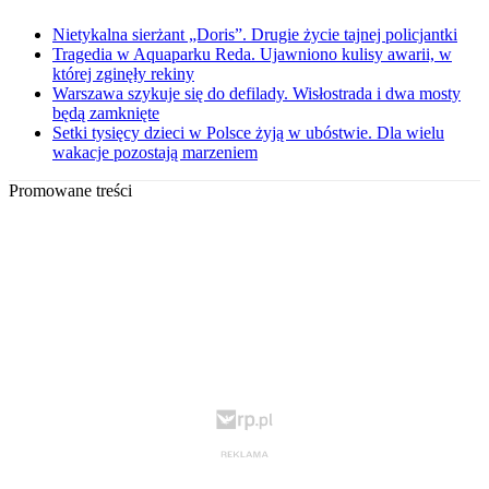
Nietykalna sierżant „Doris”. Drugie życie tajnej policjantki
Tragedia w Aquaparku Reda. Ujawniono kulisy awarii, w
której zginęły rekiny
Warszawa szykuje się do defilady. Wisłostrada i dwa mosty
będą zamknięte
Setki tysięcy dzieci w Polsce żyją w ubóstwie. Dla wielu
wakacje pozostają marzeniem
Promowane treści