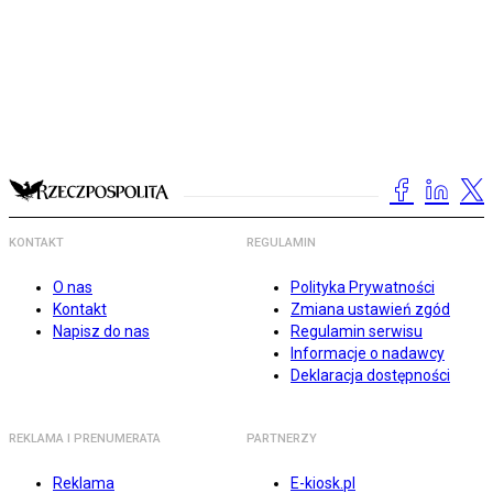
KONTAKT
REGULAMIN
O nas
Polityka Prywatności
Kontakt
Zmiana ustawień zgód
Napisz do nas
Regulamin serwisu
Informacje o nadawcy
Deklaracja dostępności
REKLAMA I PRENUMERATA
PARTNERZY
Reklama
E-kiosk.pl