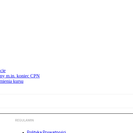
cie
nny m.in. koniec CPN
mienia kursu
REGULAMIN
Polityka Prywatności