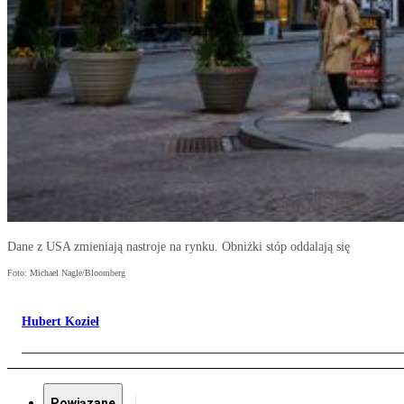
Dane z USA zmieniają nastroje na rynku. Obniżki stóp oddalają się
Foto: Michael Nagle/Bloomberg
Hubert Kozieł
Powiązane