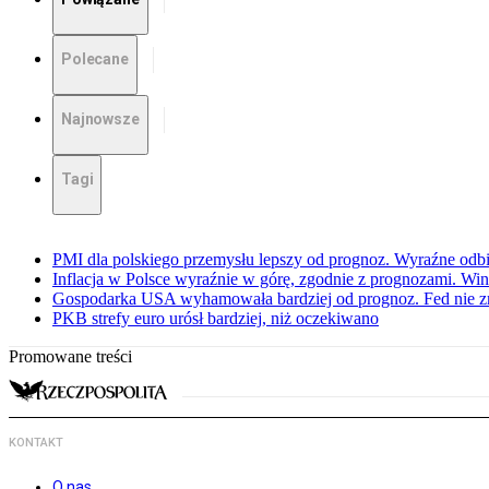
Polecane
Najnowsze
Tagi
PMI dla polskiego przemysłu lepszy od prognoz. Wyraźne odbi
Inflacja w Polsce wyraźnie w górę, zgodnie z prognozami. Wi
Gospodarka USA wyhamowała bardziej od prognoz. Fed nie z
PKB strefy euro urósł bardziej, niż oczekiwano
Promowane treści
KONTAKT
O nas