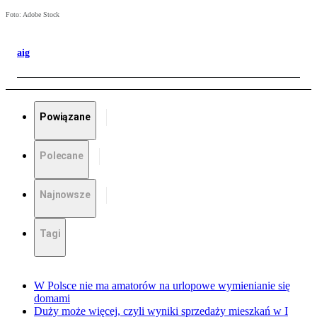
Foto: Adobe Stock
aig
Powiązane
Polecane
Najnowsze
Tagi
W Polsce nie ma amatorów na urlopowe wymienianie się
domami
Duży może więcej, czyli wyniki sprzedaży mieszkań w I