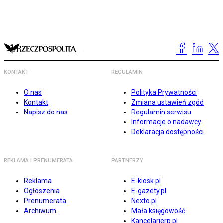
KONTAKT
REGULAMIN
O nas
Polityka Prywatności
Kontakt
Zmiana ustawień zgód
Napisz do nas
Regulamin serwisu
Informacje o nadawcy
Deklaracja dostępności
REKLAMA I PRENUMERATA
PARTNERZY
Reklama
E-kiosk.pl
Ogłoszenia
E-gazety.pl
Prenumerata
Nexto.pl
Archiwum
Mała księgowość
Kancelarierp.pl