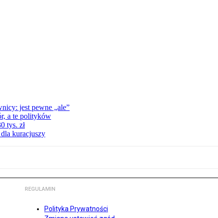
nicy: jest pewne „ale”
, a te polityków
 tys. zł
 dla kuracjuszy
REGULAMIN
Polityka Prywatności