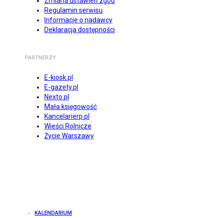
Zmiana ustawień zgód
Regulamin serwisu
Informacje o nadawcy
Deklaracja dostępności
PARTNERZY
E-kiosk.pl
E-gazety.pl
Nexto.pl
Mała księgowość
Kancelarierp.pl
Wieści Rolnicze
Życie Warszawy
KALENDARIUM