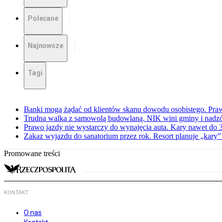
Polecane
Najnowsze
Tagi
Banki mogą żądać od klientów skanu dowodu osobistego. Praw
Trudna walka z samowolą budowlaną. NIK wini gminy i nadzór
Prawo jazdy nie wystarczy do wynajęcia auta. Kary nawet do 30
Zakaz wyjazdu do sanatorium przez rok. Resort planuje „kary”
Promowane treści
KONTAKT
O nas