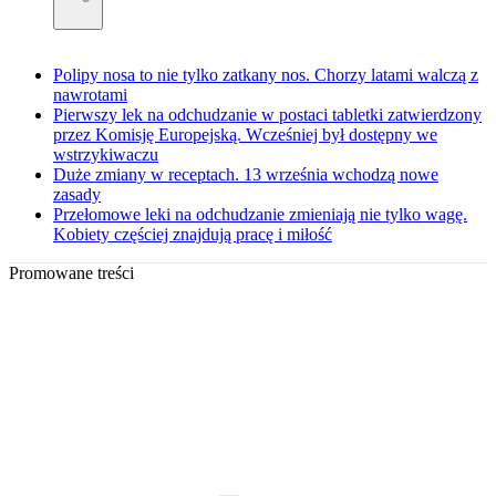
Polipy nosa to nie tylko zatkany nos. Chorzy latami walczą z
nawrotami
Pierwszy lek na odchudzanie w postaci tabletki zatwierdzony
przez Komisję Europejską. Wcześniej był dostępny we
wstrzykiwaczu
Duże zmiany w receptach. 13 września wchodzą nowe
zasady
Przełomowe leki na odchudzanie zmieniają nie tylko wagę.
Kobiety częściej znajdują pracę i miłość
Promowane treści