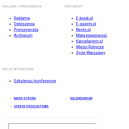
REKLAMA I PRENUMERATA
PARTNERZY
Reklama
E-kiosk.pl
Ogłoszenia
E-gazety.pl
Prenumerata
Nexto.pl
Archiwum
Mała księgowość
Kancelarierp.pl
Wieści Rolnicze
Życie Warszawy
NASZE WYDARZENIA
Szkolenia i konferencje
MAPA STRONY
KALENDARIUM
OFERTA PRODUKTOWA