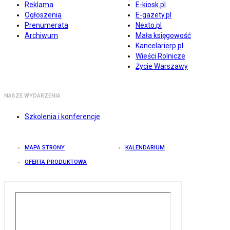
Reklama
E-kiosk.pl
Ogłoszenia
E-gazety.pl
Prenumerata
Nexto.pl
Archiwum
Mała księgowość
Kancelarierp.pl
Wieści Rolnicze
Życie Warszawy
NASZE WYDARZENIA
Szkolenia i konferencje
MAPA STRONY
KALENDARIUM
OFERTA PRODUKTOWA