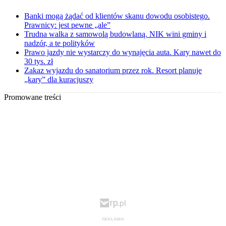
Banki mogą żądać od klientów skanu dowodu osobistego.
Prawnicy: jest pewne „ale”
Trudna walka z samowolą budowlaną. NIK wini gminy i
nadzór, a te polityków
Prawo jazdy nie wystarczy do wynajęcia auta. Kary nawet do
30 tys. zł
Zakaz wyjazdu do sanatorium przez rok. Resort planuje
„kary” dla kuracjuszy
Promowane treści