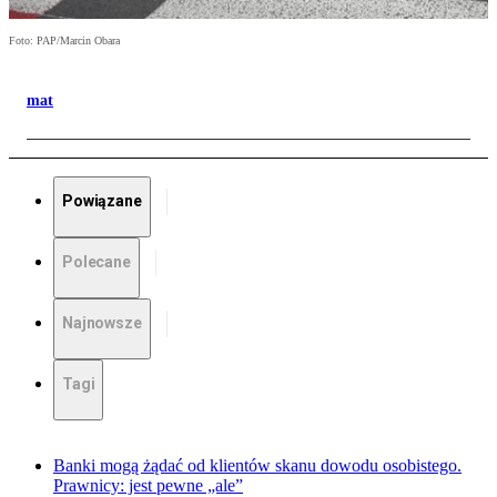
Foto: PAP/Marcin Obara
mat
Powiązane
Polecane
Najnowsze
Tagi
Banki mogą żądać od klientów skanu dowodu osobistego.
Prawnicy: jest pewne „ale”