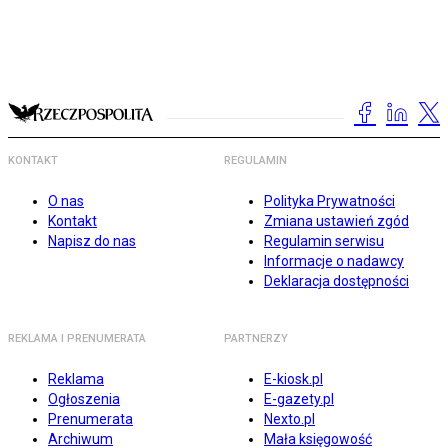
KONTAKT
REGULAMIN
O nas
Polityka Prywatności
Kontakt
Zmiana ustawień zgód
Napisz do nas
Regulamin serwisu
Informacje o nadawcy
Deklaracja dostępności
REKLAMA I PRENUMERATA
PARTNERZY
Reklama
E-kiosk.pl
Ogłoszenia
E-gazety.pl
Prenumerata
Nexto.pl
Archiwum
Mała księgowość