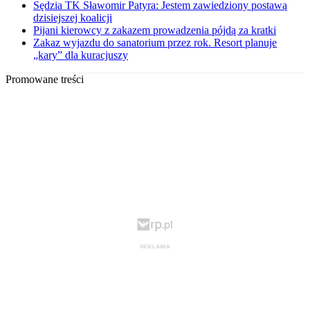
Sędzia TK Sławomir Patyra: Jestem zawiedziony postawą
dzisiejszej koalicji
Pijani kierowcy z zakazem prowadzenia pójdą za kratki
Zakaz wyjazdu do sanatorium przez rok. Resort planuje
„kary” dla kuracjuszy
Promowane treści