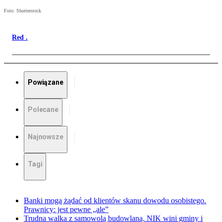
Foto: Shutterstock
Red .
Powiązane
Polecane
Najnowsze
Tagi
Banki mogą żądać od klientów skanu dowodu osobistego.
Prawnicy: jest pewne „ale”
Trudna walka z samowolą budowlaną. NIK wini gminy i