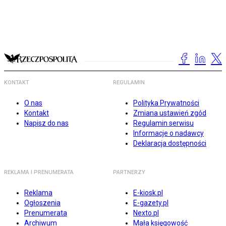
KONTAKT
REGULAMIN
O nas
Polityka Prywatności
Kontakt
Zmiana ustawień zgód
Napisz do nas
Regulamin serwisu
Informacje o nadawcy
Deklaracja dostępności
REKLAMA I PRENUMERATA
PARTNERZY
Reklama
E-kiosk.pl
Ogłoszenia
E-gazety.pl
Prenumerata
Nexto.pl
Archiwum
Mała księgowość