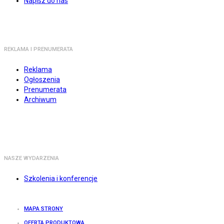
Napisz do nas
REKLAMA I PRENUMERATA
Reklama
Ogłoszenia
Prenumerata
Archiwum
NASZE WYDARZENIA
Szkolenia i konferencje
MAPA STRONY
OFERTA PRODUKTOWA