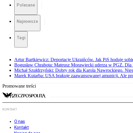
Polecane
Najnowsze
Tagi
Artur Bartkiewicz: Deportacje Ukraińców. Jak PiS hoduje sob
Bogusław Chrabota: Mateusz Morawiecki uderza w PGZ. Dla P
Michał Szułdrzyński: Dobry rok dla Karola Nawrockiego. Niest
Marek Kutarba: USA brakuje zaawansowanej amunicji. Ale pr
Promowane treści
KONTAKT
O nas
Kontakt