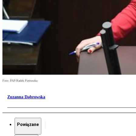
Foto: PAP/Radek Pietruszka
Zuzanna Dąbrowska
Powiązane