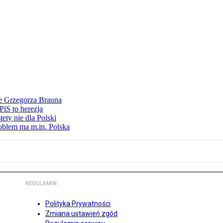
ie Grzegorza Brauna
iS to herezja
ety nie dla Polski
oblem ma m.in. Polska
REGULAMIN
Polityka Prywatności
Zmiana ustawień zgód