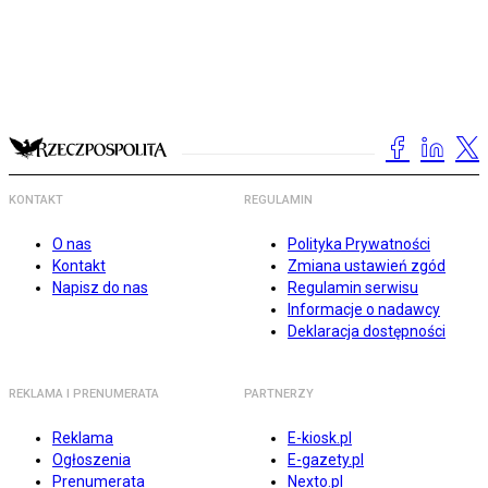
KONTAKT
REGULAMIN
O nas
Polityka Prywatności
Kontakt
Zmiana ustawień zgód
Napisz do nas
Regulamin serwisu
Informacje o nadawcy
Deklaracja dostępności
REKLAMA I PRENUMERATA
PARTNERZY
Reklama
E-kiosk.pl
Ogłoszenia
E-gazety.pl
Prenumerata
Nexto.pl