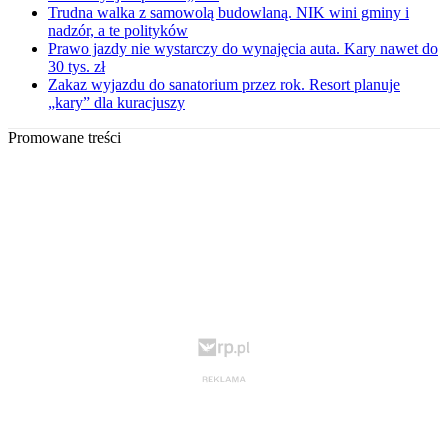
Trudna walka z samowolą budowlaną. NIK wini gminy i
nadzór, a te polityków
Prawo jazdy nie wystarczy do wynajęcia auta. Kary nawet do
30 tys. zł
Zakaz wyjazdu do sanatorium przez rok. Resort planuje
„kary” dla kuracjuszy
Promowane treści