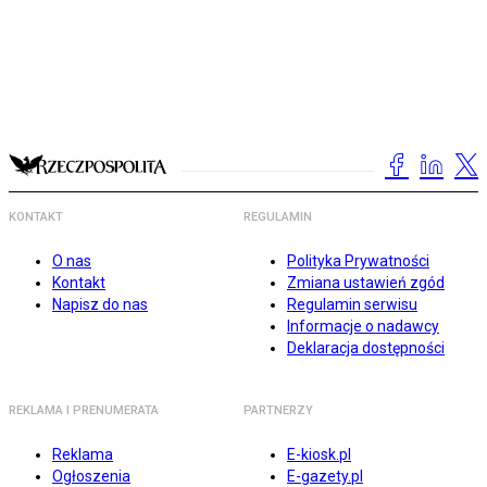
KONTAKT
REGULAMIN
O nas
Polityka Prywatności
Kontakt
Zmiana ustawień zgód
Napisz do nas
Regulamin serwisu
Informacje o nadawcy
Deklaracja dostępności
REKLAMA I PRENUMERATA
PARTNERZY
Reklama
E-kiosk.pl
Ogłoszenia
E-gazety.pl