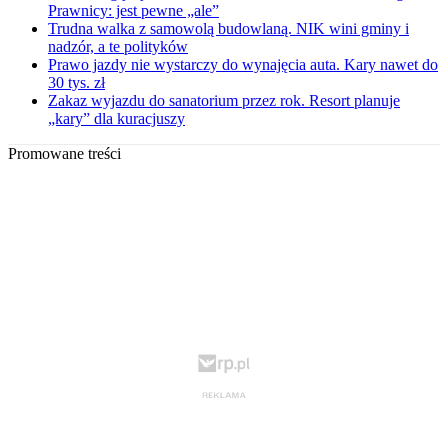
Prawnicy: jest pewne „ale”
Trudna walka z samowolą budowlaną. NIK wini gminy i
nadzór, a te polityków
Prawo jazdy nie wystarczy do wynajęcia auta. Kary nawet do
30 tys. zł
Zakaz wyjazdu do sanatorium przez rok. Resort planuje
„kary” dla kuracjuszy
Promowane treści