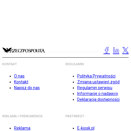
KONTAKT
REGULAMIN
O nas
Polityka Prywatności
Kontakt
Zmiana ustawień zgód
Napisz do nas
Regulamin serwisu
Informacje o nadawcy
Deklaracja dostępności
REKLAMA I PRENUMERATA
PARTNERZY
Reklama
E-kiosk.pl