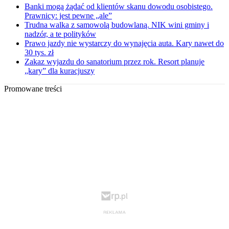
Banki mogą żądać od klientów skanu dowodu osobistego.
Prawnicy: jest pewne „ale”
Trudna walka z samowolą budowlaną. NIK wini gminy i
nadzór, a te polityków
Prawo jazdy nie wystarczy do wynajęcia auta. Kary nawet do
30 tys. zł
Zakaz wyjazdu do sanatorium przez rok. Resort planuje
„kary” dla kuracjuszy
Promowane treści