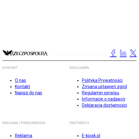
KONTAKT
REGULAMIN
O nas
Polityka Prywatności
Kontakt
Zmiana ustawień zgód
Napisz do nas
Regulamin serwisu
Informacje o nadawcy
Deklaracja dostępności
REKLAMA I PRENUMERATA
PARTNERZY
Reklama
E-kiosk.pl