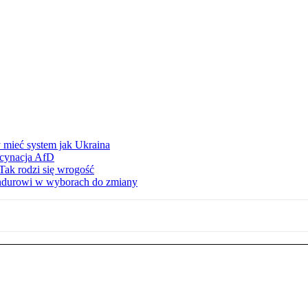
 mieć system jak Ukraina
scynacja AfD
Tak rodzi się wrogość
ndurowi w wyborach do zmiany