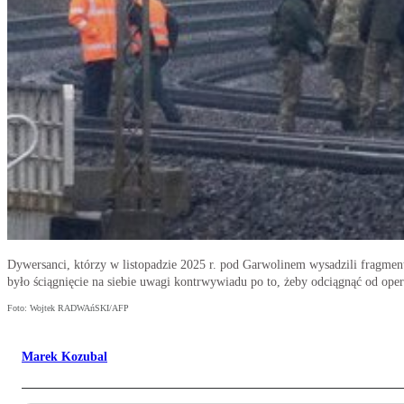
Dywersanci, którzy w listopadzie 2025 r. pod Garwolinem wysadzili fragment
było ściągnięcie na siebie uwagi kontrwywiadu po to, żeby odciągnąć od opera
Foto: Wojtek RADWAńSKI/AFP
Marek Kozubal