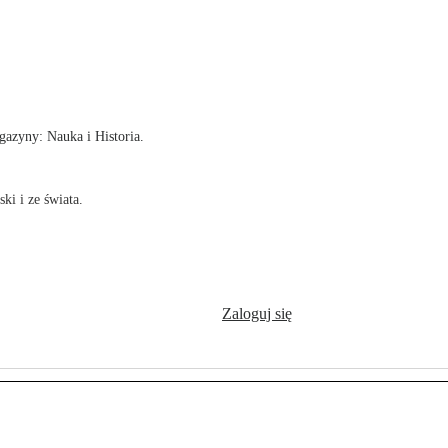
!
azyny: Nauka i Historia.
ki i ze świata.
Zaloguj się