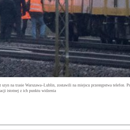
 szyn na trasie Warszawa–Lublin, zostawili na miejscu przestępstwa telefon. P
cji istotnej z ich punktu widzenia