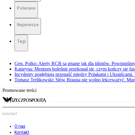
Polecane
Najnowsze
Tagi
Gen. Polko: Alerty RCB są pisane jak dla idiotów. Powinniśmy
Kataryna: Mentzen boleśnie przekonał się, czym kończy się fa
Incydenty pogłębiają przepaść między Polakami i Ukraińcami. 
Tomasz Terlikowski: Słów Brauna nie wolno lekceważyć. Mu
Promowane treści
KONTAKT
O nas
Kontakt