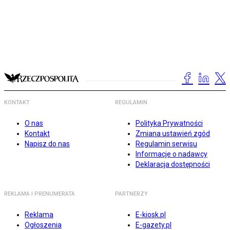
KONTAKT
REGULAMIN
O nas
Polityka Prywatności
Kontakt
Zmiana ustawień zgód
Napisz do nas
Regulamin serwisu
Informacje o nadawcy
Deklaracja dostępności
REKLAMA I PRENUMERATA
PARTNERZY
Reklama
E-kiosk.pl
Ogłoszenia
E-gazety.pl