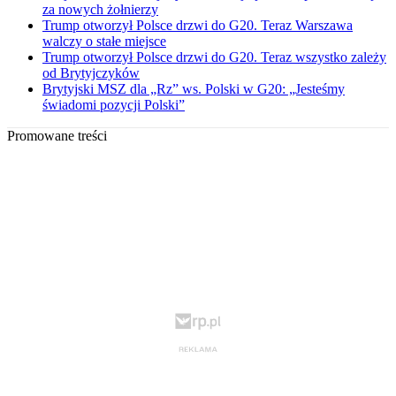
za nowych żołnierzy
Trump otworzył Polsce drzwi do G20. Teraz Warszawa
walczy o stałe miejsce
Trump otworzył Polsce drzwi do G20. Teraz wszystko zależy
od Brytyjczyków
Brytyjski MSZ dla „Rz” ws. Polski w G20: „Jesteśmy
świadomi pozycji Polski”
Promowane treści