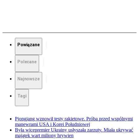
Powiązane
Polecane
Najnowsze
Tagi
Pjongjang wznowił testy rakietowe. Próba przed wspólnymi
manewrami USA i Korei Południowej
Była wicepremier Ukrainy usłyszała zarzuty. Miała ukrywać
majątek wart miliony hrywien