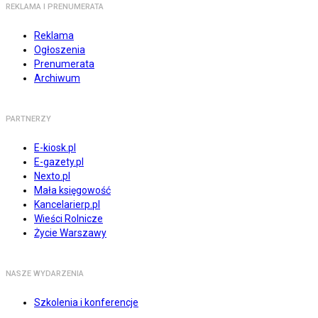
REKLAMA I PRENUMERATA
Reklama
Ogłoszenia
Prenumerata
Archiwum
PARTNERZY
E-kiosk.pl
E-gazety.pl
Nexto.pl
Mała księgowość
Kancelarierp.pl
Wieści Rolnicze
Życie Warszawy
NASZE WYDARZENIA
Szkolenia i konferencje