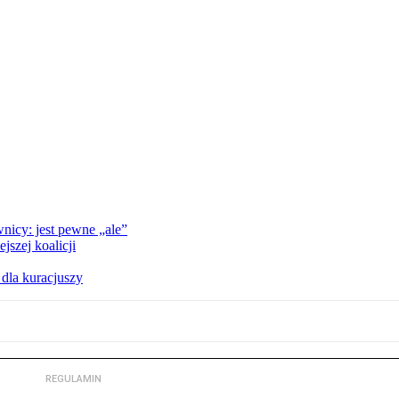
nicy: jest pewne „ale”
szej koalicji
 dla kuracjuszy
REGULAMIN