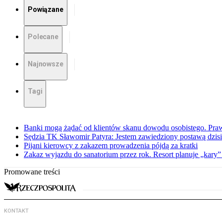
Powiązane
Polecane
Najnowsze
Tagi
Banki mogą żądać od klientów skanu dowodu osobistego. Praw
Sędzia TK Sławomir Patyra: Jestem zawiedziony postawą dzisiej
Pijani kierowcy z zakazem prowadzenia pójdą za kratki
Zakaz wyjazdu do sanatorium przez rok. Resort planuje „kary”
Promowane treści
KONTAKT