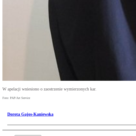
W apelacji wniesiono o zaostrzenie wymierzonych kar.
Foto: PAP/Art Service
Dorota Gajos-Kaniewska