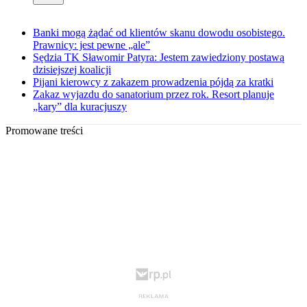
Banki mogą żądać od klientów skanu dowodu osobistego.
Prawnicy: jest pewne „ale”
Sędzia TK Sławomir Patyra: Jestem zawiedziony postawą
dzisiejszej koalicji
Pijani kierowcy z zakazem prowadzenia pójdą za kratki
Zakaz wyjazdu do sanatorium przez rok. Resort planuje
„kary” dla kuracjuszy
Promowane treści