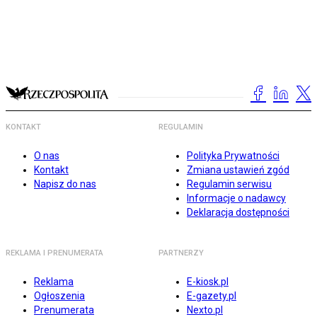
KONTAKT
REGULAMIN
O nas
Polityka Prywatności
Kontakt
Zmiana ustawień zgód
Napisz do nas
Regulamin serwisu
Informacje o nadawcy
Deklaracja dostępności
REKLAMA I PRENUMERATA
PARTNERZY
Reklama
E-kiosk.pl
Ogłoszenia
E-gazety.pl
Prenumerata
Nexto.pl