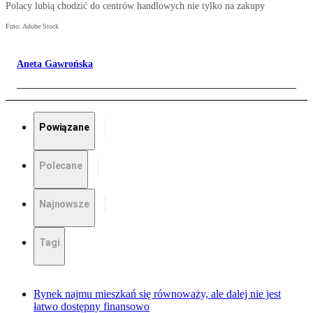
Polacy lubią chodzić do centrów handlowych nie tylko na zakupy
Foto: Adobe Stock
Aneta Gawrońska
Powiązane
Polecane
Najnowsze
Tagi
Rynek najmu mieszkań się równoważy, ale dalej nie jest
łatwo dostępny finansowo