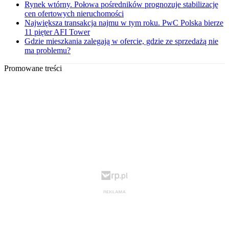
Rynek wtórny. Połowa pośredników prognozuje stabilizację
cen ofertowych nieruchomości
Największa transakcja najmu w tym roku. PwC Polska bierze
11 pięter AFI Tower
Gdzie mieszkania zalegają w ofercie, gdzie ze sprzedażą nie
ma problemu?
Promowane treści