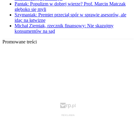
Pantak: Populizm w dobrej wierze? Prof. Marcin Matczak
głęboko się myli
Szymaniak: Premier przeciął spór w sprawie asesorów, ale
idąc na łatwiznę
Michał Ziemiak, rzecznik finansowy: Nie skazujmy
konsumentów na sąd
Promowane treści