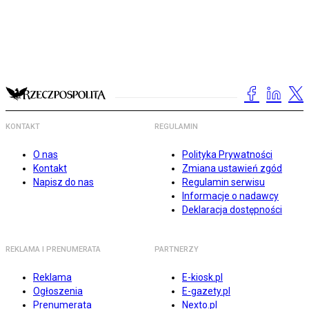
KONTAKT
REGULAMIN
O nas
Polityka Prywatności
Kontakt
Zmiana ustawień zgód
Napisz do nas
Regulamin serwisu
Informacje o nadawcy
Deklaracja dostępności
REKLAMA I PRENUMERATA
PARTNERZY
Reklama
E-kiosk.pl
Ogłoszenia
E-gazety.pl
Prenumerata
Nexto.pl