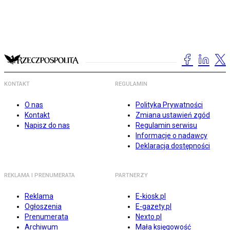
KONTAKT
REGULAMIN
O nas
Polityka Prywatności
Kontakt
Zmiana ustawień zgód
Napisz do nas
Regulamin serwisu
Informacje o nadawcy
Deklaracja dostępności
REKLAMA I PRENUMERATA
PARTNERZY
Reklama
E-kiosk.pl
Ogłoszenia
E-gazety.pl
Prenumerata
Nexto.pl
Archiwum
Mała księgowość