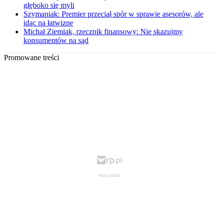
głęboko się myli
Szymaniak: Premier przeciął spór w sprawie asesorów, ale
idąc na łatwiznę
Michał Ziemiak, rzecznik finansowy: Nie skazujmy
konsumentów na sąd
Promowane treści