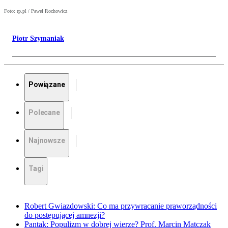
Foto: rp.pl / Paweł Rochowicz
Piotr Szymaniak
Powiązane
Polecane
Najnowsze
Tagi
Robert Gwiazdowski: Co ma przywracanie praworządności
do postępującej amnezji?
Pantak: Populizm w dobrej wierze? Prof. Marcin Matczak