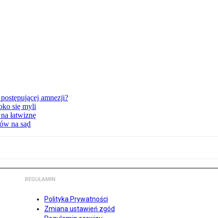
postępującej amnezji?
oko się myli
 na łatwiznę
tów na sąd
REGULAMIN
Polityka Prywatności
Zmiana ustawień zgód