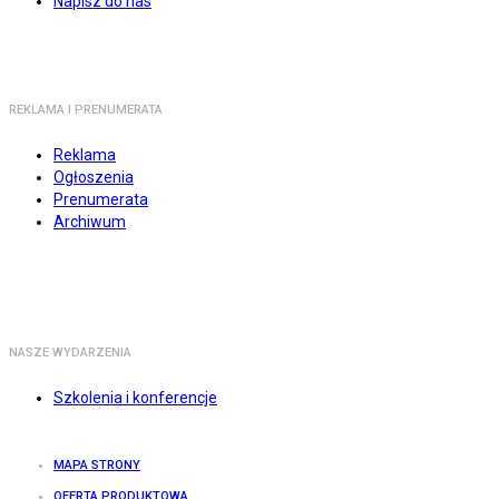
Napisz do nas
REKLAMA I PRENUMERATA
Reklama
Ogłoszenia
Prenumerata
Archiwum
NASZE WYDARZENIA
Szkolenia i konferencje
MAPA STRONY
OFERTA PRODUKTOWA