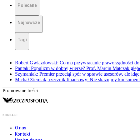
Polecane
Najnowsze
Tagi
Robert Gwiazdowski: Co ma przywracanie praworządności do 
Pantak: Populizm w dobrej wierze? Prof. Marcin Matczak głęb
Szymaniak: Premier przeciął spór w sprawie asesorów, ale idąc
Michał Ziemiak, rzecznik finansowy: Nie skazujmy konsumen
Promowane treści
KONTAKT
O nas
Kontakt