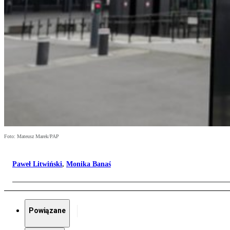
Foto: Mateusz Marek/PAP
Paweł Litwiński
,
Monika Banaś
Powiązane