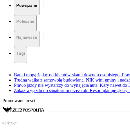
Powiązane
Polecane
Najnowsze
Tagi
Banki mogą żądać od klientów skanu dowodu osobistego. Praw
Trudna walka z samowolą budowlaną. NIK wini gminy i nadzór
Prawo jazdy nie wystarczy do wynajęcia auta. Kary nawet do 30
Zakaz wyjazdu do sanatorium przez rok. Resort planuje „kary”
Promowane treści
KONTAKT