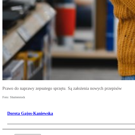
Prawo do naprawy zepsutego sprzętu. Są założenia nowych przepisów
Foto: Shutterstock
Dorota Gajos-Kaniewska