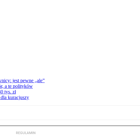
nicy: jest pewne „ale”
, a te polityków
 tys. zł
 dla kuracjuszy
REGULAMIN