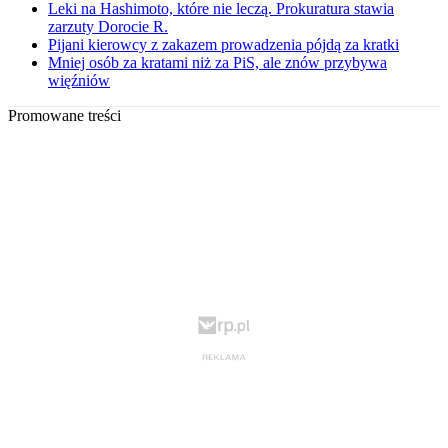
Leki na Hashimoto, które nie leczą. Prokuratura stawia
zarzuty Dorocie R.
Pijani kierowcy z zakazem prowadzenia pójdą za kratki
Mniej osób za kratami niż za PiS, ale znów przybywa
więźniów
Promowane treści