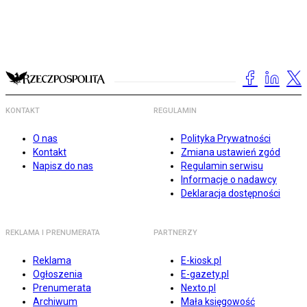
KONTAKT
REGULAMIN
O nas
Polityka Prywatności
Kontakt
Zmiana ustawień zgód
Napisz do nas
Regulamin serwisu
Informacje o nadawcy
Deklaracja dostępności
REKLAMA I PRENUMERATA
PARTNERZY
Reklama
E-kiosk.pl
Ogłoszenia
E-gazety.pl
Prenumerata
Nexto.pl
Archiwum
Mała księgowość