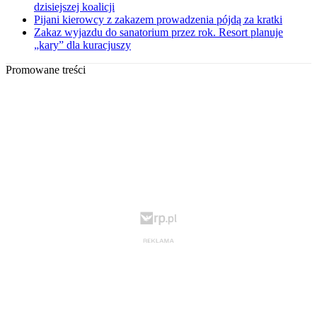
dzisiejszej koalicji
Pijani kierowcy z zakazem prowadzenia pójdą za kratki
Zakaz wyjazdu do sanatorium przez rok. Resort planuje
„kary” dla kuracjuszy
Promowane treści