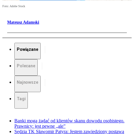
Foto: Adobe Stock
Mateusz Adamski
Powiązane
Polecane
Najnowsze
Tagi
Banki mogą żądać od klientów skanu dowodu osobistego.
Prawnicy: jest pewne „ale”
Sędzia TK Sławomir Patyra: Jestem zawiedziony postawą