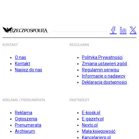
KONTAKT
REGULAMIN
O nas
Polityka Prywatności
Kontakt
Zmiana ustawień zgód
Napisz do nas
Regulamin serwisu
Informacje o nadawcy
Deklaracja dostępności
REKLAMA I PRENUMERATA
PARTNERZY
Reklama
E-kiosk.pl
Ogłoszenia
E-gazety.pl
Prenumerata
Nexto.pl
Archiwum
Mała księgowość
Kancelarierp.pl