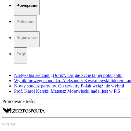
Powiązane
Polecane
Najnowsze
Tagi
Nietykalna sierżant „Doris”. Drugie życie tajnej policjantki
Wyniki nowego sondażu. Aleksander Kwaśniewski liderem ra
Nowy sondaż partyjny. Co czwarty Polak wciąż nie wybrał
Prof. Karol Karski: Mateusz Morawiecki nadal jest w PiS
Promowane treści
KONTAKT