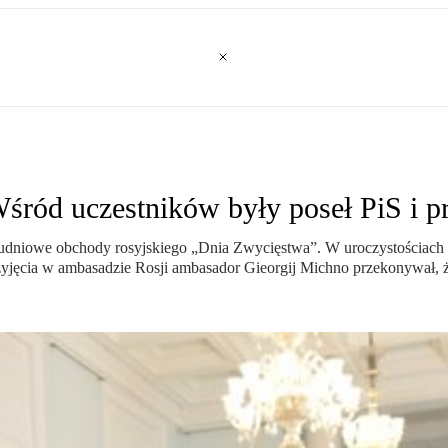
śród uczestników były poseł PiS i pr
dniowe obchody rosyjskiego „Dnia Zwycięstwa”. W uroczystościach ucz
rzyjęcia w ambasadzie Rosji ambasador Gieorgij Michno przekonywał, ż