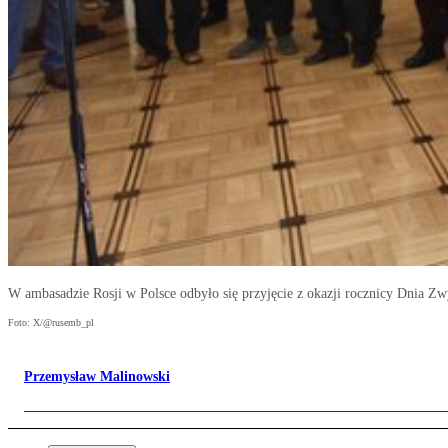
W ambasadzie Rosji w Polsce odbyło się przyjęcie z okazji rocznicy Dnia Zw
Foto: X/@rusemb_pl
Przemysław Malinowski