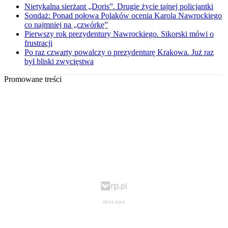
Nietykalna sierżant „Doris”. Drugie życie tajnej policjantki
Sondaż: Ponad połowa Polaków ocenia Karola Nawrockiego
co najmniej na „czwórkę”
Pierwszy rok prezydentury Nawrockiego. Sikorski mówi o
frustracji
Po raz czwarty powalczy o prezydenturę Krakowa. Już raz
był bliski zwycięstwa
Promowane treści