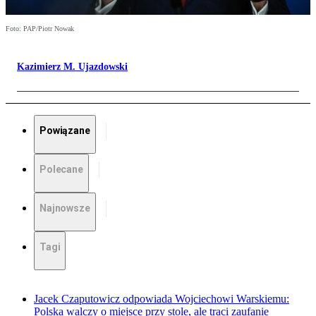
Foto: PAP/Piotr Nowak
Kazimierz M. Ujazdowski
Powiązane
Polecane
Najnowsze
Tagi
Jacek Czaputowicz odpowiada Wojciechowi Warskiemu:
Polska walczy o miejsce przy stole, ale traci zaufanie