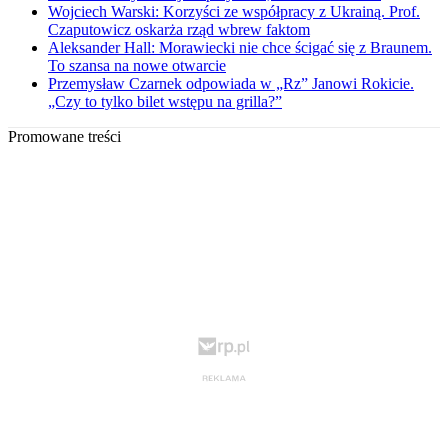
Wojciech Warski: Korzyści ze współpracy z Ukrainą. Prof.
Czaputowicz oskarża rząd wbrew faktom
Aleksander Hall: Morawiecki nie chce ścigać się z Braunem.
To szansa na nowe otwarcie
Przemysław Czarnek odpowiada w „Rz” Janowi Rokicie.
„Czy to tylko bilet wstępu na grilla?”
Promowane treści