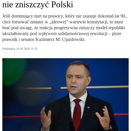
nie zniszczyć Polski
Jeśli dominujący nurt na prawicy, który nie szanuje dokonań lat 90.,
chce forsować zmiany w „ideowej” warstwie konstytucji, to musi
brać pod uwagę, że reakcja progresywna zniszczy model republiki
ukształtowany pod wpływem solidarnościowej rewolucji – pisze
prawnik i senator Kazimierz M. Ujazdowski.
Publikacja:
16.05.2026 21:33