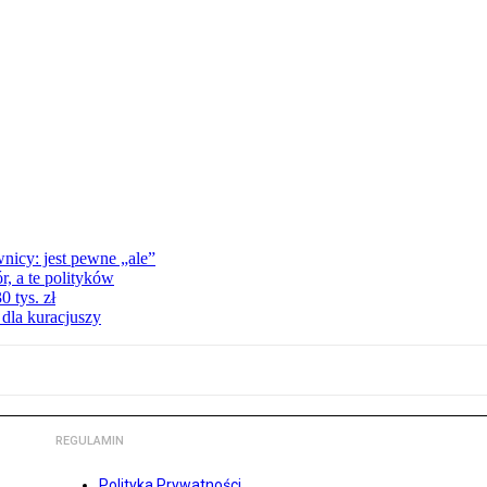
nicy: jest pewne „ale”
, a te polityków
 tys. zł
 dla kuracjuszy
REGULAMIN
Polityka Prywatności