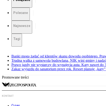
Polecane
Najnowsze
Tagi
Banki mogą żądać od klientów skanu dowodu osobistego. Praw
Trudna walka z samowolą budowlaną. NIK wini gminy i nadzór
Prawo jazdy nie wystarczy do wynajęcia auta. Kary nawet do 30
Zakaz wyjazdu do sanatorium przez rok. Resort planuje „kary”
Promowane treści
KONTAKT
O nas