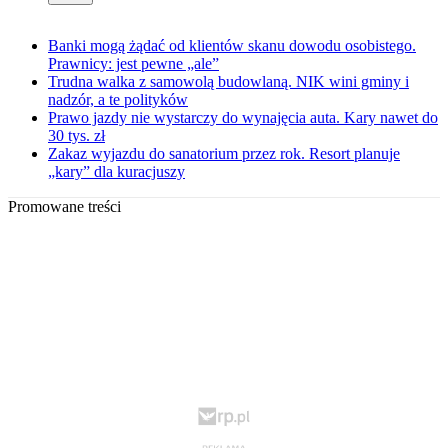
Banki mogą żądać od klientów skanu dowodu osobistego.
Prawnicy: jest pewne „ale”
Trudna walka z samowolą budowlaną. NIK wini gminy i
nadzór, a te polityków
Prawo jazdy nie wystarczy do wynajęcia auta. Kary nawet do
30 tys. zł
Zakaz wyjazdu do sanatorium przez rok. Resort planuje
„kary” dla kuracjuszy
Promowane treści