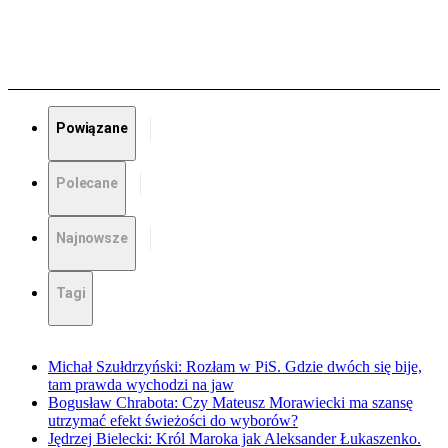
Powiązane
Polecane
Najnowsze
Tagi
Michał Szułdrzyński: Rozłam w PiS. Gdzie dwóch się bije,
tam prawda wychodzi na jaw
Bogusław Chrabota: Czy Mateusz Morawiecki ma szansę
utrzymać efekt świeżości do wyborów?
Jędrzej Bielecki: Król Maroka jak Aleksander Łukaszenko.