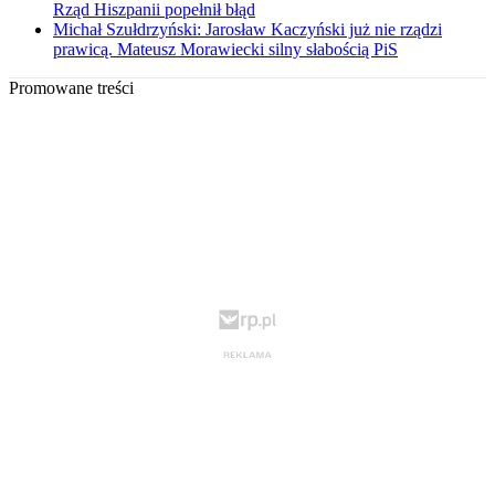
Rząd Hiszpanii popełnił błąd
Michał Szułdrzyński: Jarosław Kaczyński już nie rządzi
prawicą. Mateusz Morawiecki silny słabością PiS
Promowane treści