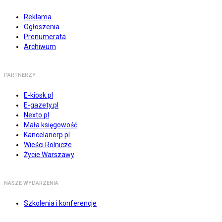
Reklama
Ogłoszenia
Prenumerata
Archiwum
PARTNERZY
E-kiosk.pl
E-gazety.pl
Nexto.pl
Mała księgowość
Kancelarierp.pl
Wieści Rolnicze
Życie Warszawy
NASZE WYDARZENIA
Szkolenia i konferencje