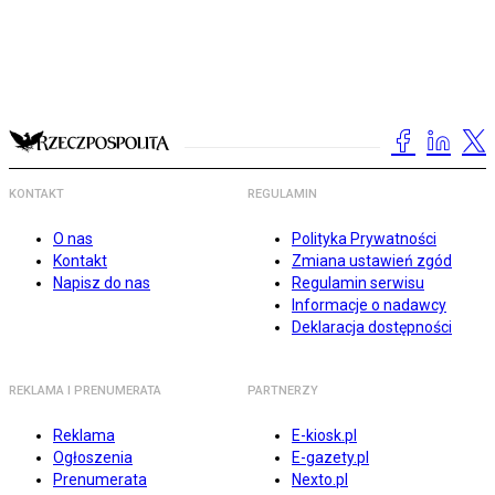
KONTAKT
REGULAMIN
O nas
Polityka Prywatności
Kontakt
Zmiana ustawień zgód
Napisz do nas
Regulamin serwisu
Informacje o nadawcy
Deklaracja dostępności
REKLAMA I PRENUMERATA
PARTNERZY
Reklama
E-kiosk.pl
Ogłoszenia
E-gazety.pl
Prenumerata
Nexto.pl