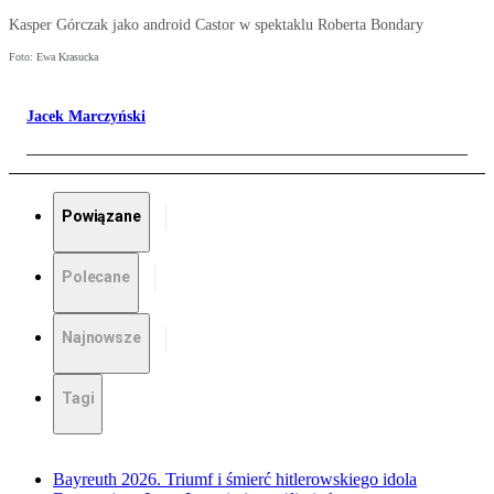
Kasper Górczak jako android Castor w spektaklu Roberta Bondary
Foto: Ewa Krasucka
Jacek Marczyński
Powiązane
Polecane
Najnowsze
Tagi
Bayreuth 2026. Triumf i śmierć hitlerowskiego idola