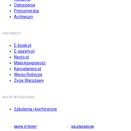
Ogłoszenia
Prenumerata
Archiwum
PARTNERZY
E-kiosk.pl
E-gazety.pl
Nexto.pl
Mała księgowość
Kancelarierp.pl
Wieści Rolnicze
Życie Warszawy
NASZE WYDARZENIA
Szkolenia i konferencje
MAPA STRONY
KALENDARIUM