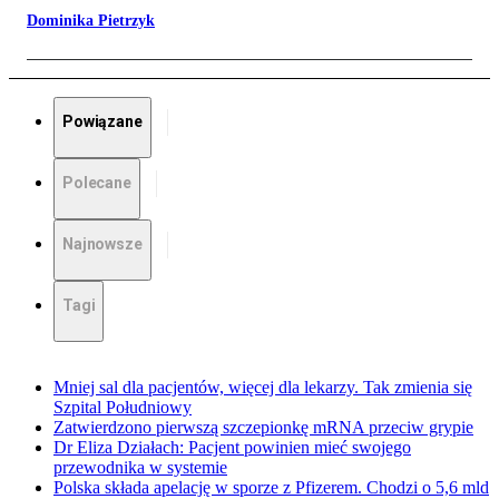
Dominika Pietrzyk
Powiązane
Polecane
Najnowsze
Tagi
Mniej sal dla pacjentów, więcej dla lekarzy. Tak zmienia się
Szpital Południowy
Zatwierdzono pierwszą szczepionkę mRNA przeciw grypie
Dr Eliza Działach: Pacjent powinien mieć swojego
przewodnika w systemie
Polska składa apelację w sporze z Pfizerem. Chodzi o 5,6 mld